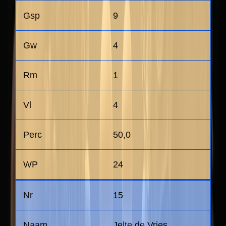
9
4
1
4
50,0
24
15
Jelte de Vries