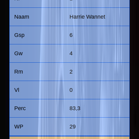
Harrie Wannet
6
4
2
0
83,3
29