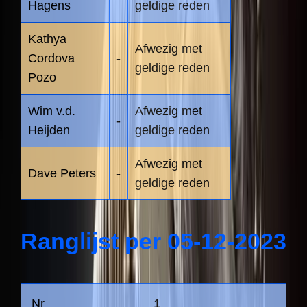
Hagens
geldige reden
Kathya
Afwezig met
Cordova
-
geldige reden
Pozo
Wim v.d.
Afwezig met
-
Heijden
geldige reden
Afwezig met
Dave Peters
-
geldige reden
Ranglijst per 05-12-2023
1