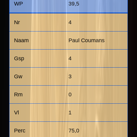
39,5
4
Paul Coumans
4
3
0
1
75,0