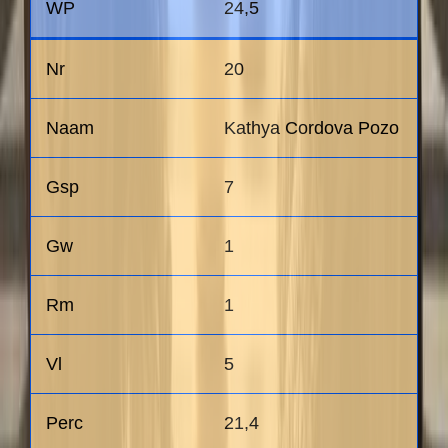
24,5
20
Kathya Cordova Pozo
7
1
1
5
21,4