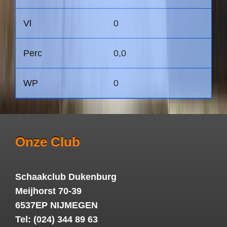
0
0,0
0
Onze Club
Schaakclub Dukenburg
Meijhorst 70-39
6537EP NIJMEGEN
Tel: (024) 344 89 63