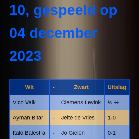
10, gespeeld op 
04 december 
2023
Wit
-
Zwart
Uitslag
Vico Valk
-
Clemens Levink
½-½
Ayman Bitar
-
Jelte de Vries
1-0
Italo Balestra
-
Jo Gielen
0-1