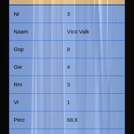
3
Vico Valk
8
4
3
1
68,8