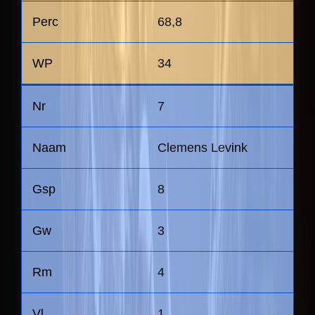
68,8
34
7
Clemens Levink
8
3
4
1