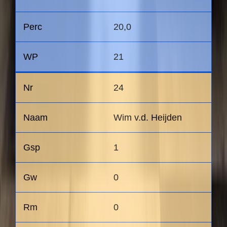
20,0
21
24
Wim v.d. Heijden
1
0
0