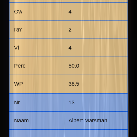
4
2
4
50,0
38,5
13
Albert Marsman