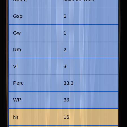
6
1
2
3
33,3
33
16