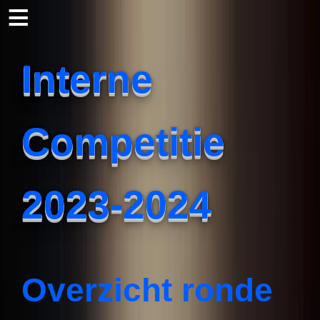
≡
Interne 
Competitie 
2023-2024
Overzicht ronde 