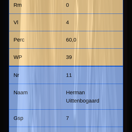
0
4
60,0
39
11
Herman
Uittenbogaard
7