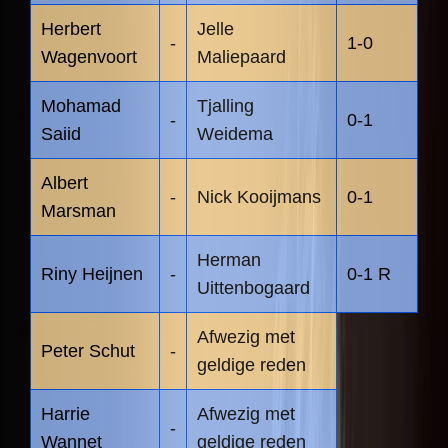
Herbert
Jelle
-
1-0
Wagenvoort
Maliepaard
Mohamad
Tjalling
-
0-1
Saiid
Weidema
Albert
-
Nick Kooijmans
0-1
Marsman
Herman
Riny Heijnen
-
0-1 R
Uittenbogaard
Afwezig met
Peter Schut
-
geldige reden
Harrie
Afwezig met
-
Wannet
geldige reden