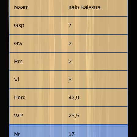
Italo Balestra
7
2
2
3
42,9
25,5
17