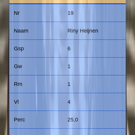
19
Riny Heijnen
6
1
1
4
25,0