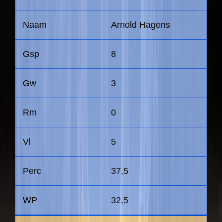
Arnold Hagens
8
3
0
5
37,5
32,5